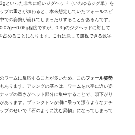
や0.3gといった非常に軽いジグヘッド（いわゆるジグ単）を
ップの重さが加わると、本来想定していたフォールスピ
中での姿勢が崩れてしまったりすることがあるんです。
02g〜0.05g程度ですが、0.3gのジグヘッドに対して
割合を占めることになります。これは決して無視できる数字
のワームに反応することが多いため、この
フォール姿勢
もあります。アジングの基本は、ワームを水平に近い姿
ナップの重さがヘッド部分に集中することで、頭下がり
があります。プランクトンが潮に乗って漂うようなナチ
ップのせいで「石のように沈む異物」になってしまって